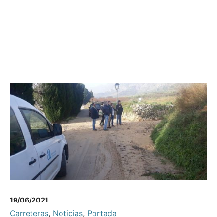
19/06/2021
Carreteras
,
Noticias
,
Portada