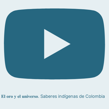
𝐄𝐥 𝐨𝐫𝐨 𝐲 𝐞𝐥 𝐮𝐧𝐢𝐯𝐞𝐫𝐬𝐨. Saberes indígenas de Colombia