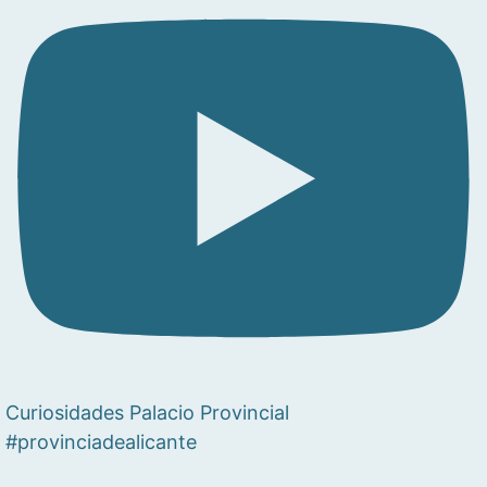
Curiosidades Palacio Provincial
#provinciadealicante