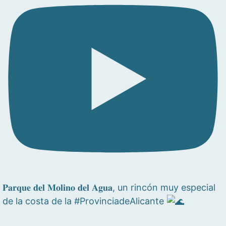
𝐏𝐚𝐫𝐪𝐮𝐞 𝐝𝐞𝐥 𝐌𝐨𝐥𝐢𝐧𝐨 𝐝𝐞𝐥 𝐀𝐠𝐮𝐚, un rincón muy especial
de la costa de la #ProvinciadeAlicante