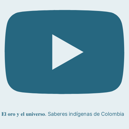
𝐄𝐥 𝐨𝐫𝐨 𝐲 𝐞𝐥 𝐮𝐧𝐢𝐯𝐞𝐫𝐬𝐨. Saberes indígenas de Colombia