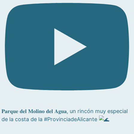
𝐏𝐚𝐫𝐪𝐮𝐞 𝐝𝐞𝐥 𝐌𝐨𝐥𝐢𝐧𝐨 𝐝𝐞𝐥 𝐀𝐠𝐮𝐚, un rincón muy especial
de la costa de la #ProvinciadeAlicante