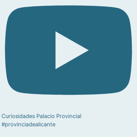
Curiosidades Palacio Provincial
#provinciadealicante