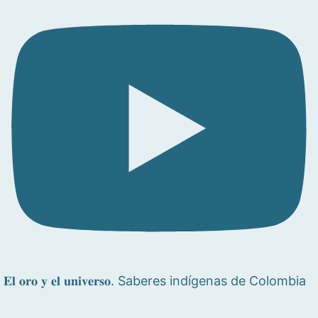
𝐄𝐥 𝐨𝐫𝐨 𝐲 𝐞𝐥 𝐮𝐧𝐢𝐯𝐞𝐫𝐬𝐨. Saberes indígenas de Colombia