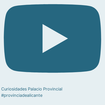
Curiosidades Palacio Provincial
#provinciadealicante