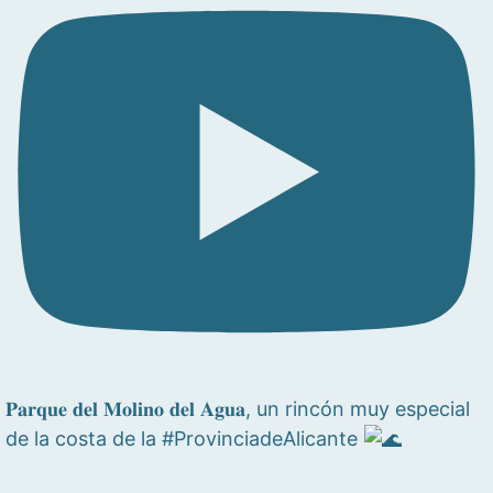
𝐏𝐚𝐫𝐪𝐮𝐞 𝐝𝐞𝐥 𝐌𝐨𝐥𝐢𝐧𝐨 𝐝𝐞𝐥 𝐀𝐠𝐮𝐚, un rincón muy especial
de la costa de la #ProvinciadeAlicante