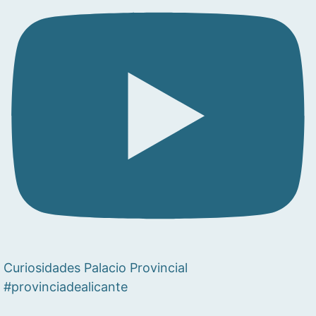
Curiosidades Palacio Provincial
#provinciadealicante