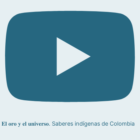
𝐄𝐥 𝐨𝐫𝐨 𝐲 𝐞𝐥 𝐮𝐧𝐢𝐯𝐞𝐫𝐬𝐨. Saberes indígenas de Colombia