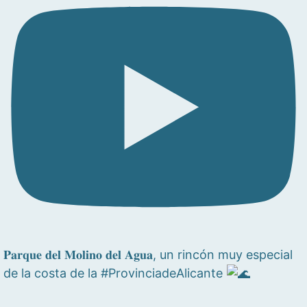
𝐏𝐚𝐫𝐪𝐮𝐞 𝐝𝐞𝐥 𝐌𝐨𝐥𝐢𝐧𝐨 𝐝𝐞𝐥 𝐀𝐠𝐮𝐚, un rincón muy especial
de la costa de la #ProvinciadeAlicante