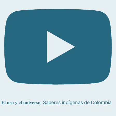
𝐄𝐥 𝐨𝐫𝐨 𝐲 𝐞𝐥 𝐮𝐧𝐢𝐯𝐞𝐫𝐬𝐨. Saberes indígenas de Colombia