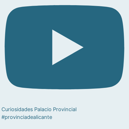
Curiosidades Palacio Provincial
#provinciadealicante