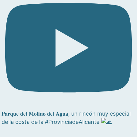
𝐏𝐚𝐫𝐪𝐮𝐞 𝐝𝐞𝐥 𝐌𝐨𝐥𝐢𝐧𝐨 𝐝𝐞𝐥 𝐀𝐠𝐮𝐚, un rincón muy especial
de la costa de la #ProvinciadeAlicante