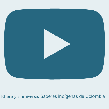
𝐄𝐥 𝐨𝐫𝐨 𝐲 𝐞𝐥 𝐮𝐧𝐢𝐯𝐞𝐫𝐬𝐨. Saberes indígenas de Colombia