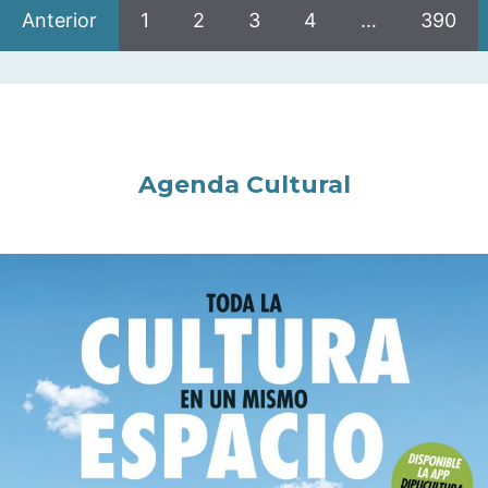
Anterior
1
2
3
4
…
390
Agenda Cultural