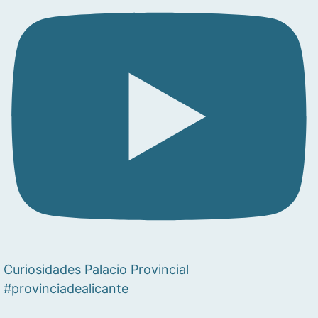
Curiosidades Palacio Provincial
#provinciadealicante