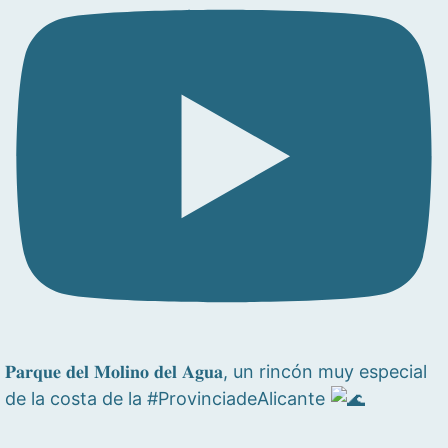
𝐏𝐚𝐫𝐪𝐮𝐞 𝐝𝐞𝐥 𝐌𝐨𝐥𝐢𝐧𝐨 𝐝𝐞𝐥 𝐀𝐠𝐮𝐚, un rincón muy especial
de la costa de la #ProvinciadeAlicante