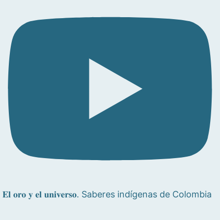
𝐄𝐥 𝐨𝐫𝐨 𝐲 𝐞𝐥 𝐮𝐧𝐢𝐯𝐞𝐫𝐬𝐨. Saberes indígenas de Colombia