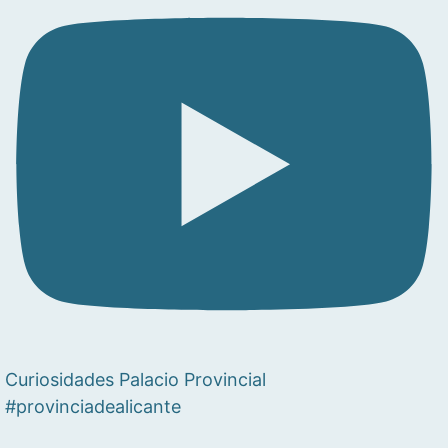
Curiosidades Palacio Provincial
#provinciadealicante