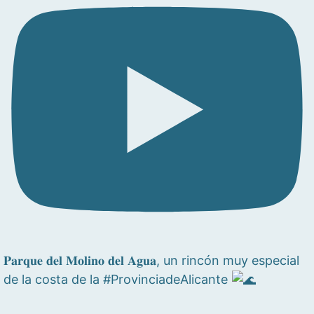
𝐏𝐚𝐫𝐪𝐮𝐞 𝐝𝐞𝐥 𝐌𝐨𝐥𝐢𝐧𝐨 𝐝𝐞𝐥 𝐀𝐠𝐮𝐚, un rincón muy especial
de la costa de la #ProvinciadeAlicante