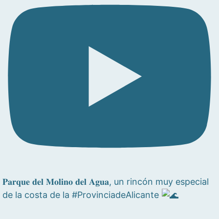
𝐏𝐚𝐫𝐪𝐮𝐞 𝐝𝐞𝐥 𝐌𝐨𝐥𝐢𝐧𝐨 𝐝𝐞𝐥 𝐀𝐠𝐮𝐚, un rincón muy especial
de la costa de la #ProvinciadeAlicante