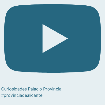
Curiosidades Palacio Provincial
#provinciadealicante