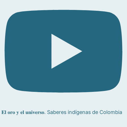
𝐄𝐥 𝐨𝐫𝐨 𝐲 𝐞𝐥 𝐮𝐧𝐢𝐯𝐞𝐫𝐬𝐨. Saberes indígenas de Colombia