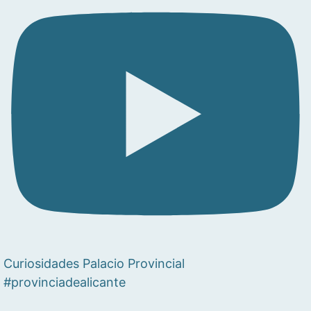
Curiosidades Palacio Provincial
#provinciadealicante