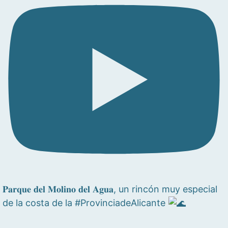
𝐏𝐚𝐫𝐪𝐮𝐞 𝐝𝐞𝐥 𝐌𝐨𝐥𝐢𝐧𝐨 𝐝𝐞𝐥 𝐀𝐠𝐮𝐚, un rincón muy especial
de la costa de la #ProvinciadeAlicante