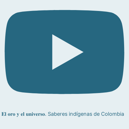
𝐄𝐥 𝐨𝐫𝐨 𝐲 𝐞𝐥 𝐮𝐧𝐢𝐯𝐞𝐫𝐬𝐨. Saberes indígenas de Colombia