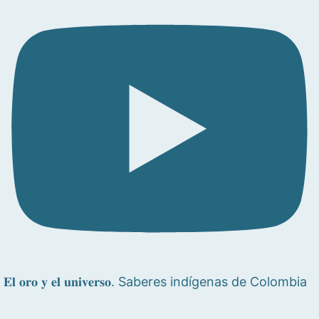
𝐄𝐥 𝐨𝐫𝐨 𝐲 𝐞𝐥 𝐮𝐧𝐢𝐯𝐞𝐫𝐬𝐨. Saberes indígenas de Colombia