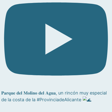
𝐏𝐚𝐫𝐪𝐮𝐞 𝐝𝐞𝐥 𝐌𝐨𝐥𝐢𝐧𝐨 𝐝𝐞𝐥 𝐀𝐠𝐮𝐚, un rincón muy especial
de la costa de la #ProvinciadeAlicante