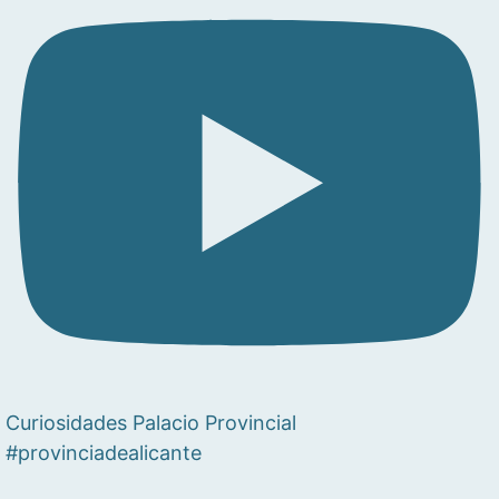
Curiosidades Palacio Provincial
#provinciadealicante