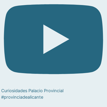
Curiosidades Palacio Provincial
#provinciadealicante