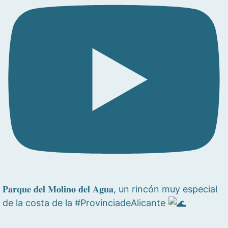
𝐏𝐚𝐫𝐪𝐮𝐞 𝐝𝐞𝐥 𝐌𝐨𝐥𝐢𝐧𝐨 𝐝𝐞𝐥 𝐀𝐠𝐮𝐚, un rincón muy especial
de la costa de la #ProvinciadeAlicante