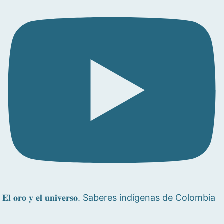
𝐄𝐥 𝐨𝐫𝐨 𝐲 𝐞𝐥 𝐮𝐧𝐢𝐯𝐞𝐫𝐬𝐨. Saberes indígenas de Colombia