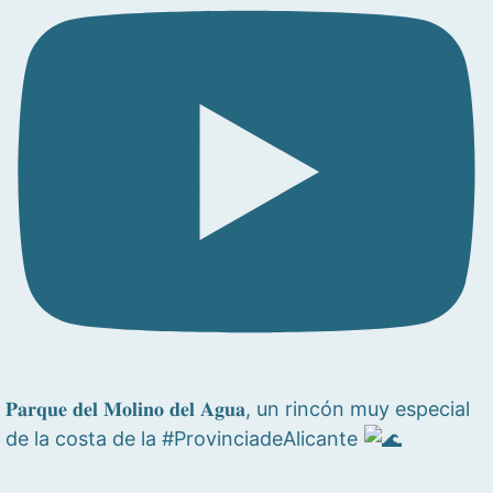
𝐏𝐚𝐫𝐪𝐮𝐞 𝐝𝐞𝐥 𝐌𝐨𝐥𝐢𝐧𝐨 𝐝𝐞𝐥 𝐀𝐠𝐮𝐚, un rincón muy especial
de la costa de la #ProvinciadeAlicante