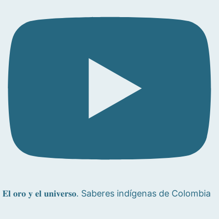
𝐄𝐥 𝐨𝐫𝐨 𝐲 𝐞𝐥 𝐮𝐧𝐢𝐯𝐞𝐫𝐬𝐨. Saberes indígenas de Colombia