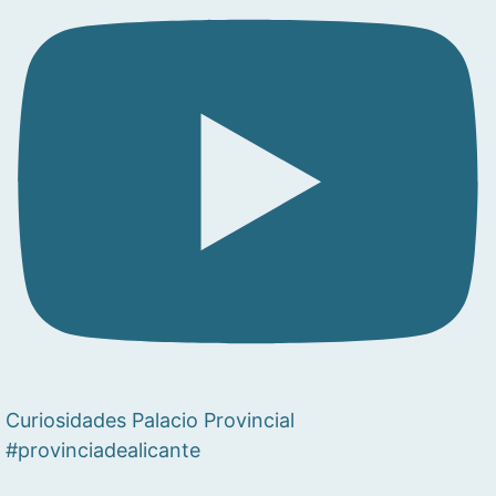
Curiosidades Palacio Provincial
#provinciadealicante