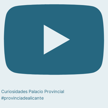
Curiosidades Palacio Provincial
#provinciadealicante