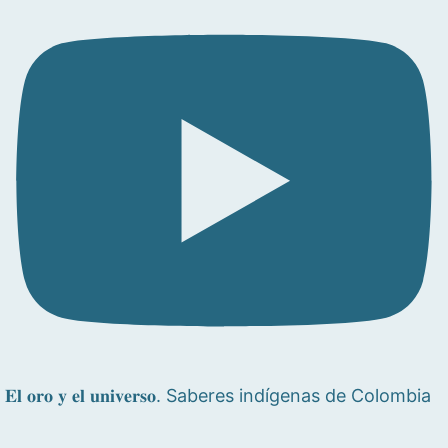
𝐄𝐥 𝐨𝐫𝐨 𝐲 𝐞𝐥 𝐮𝐧𝐢𝐯𝐞𝐫𝐬𝐨. Saberes indígenas de Colombia