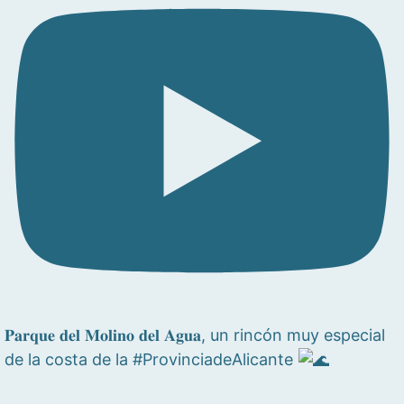
𝐏𝐚𝐫𝐪𝐮𝐞 𝐝𝐞𝐥 𝐌𝐨𝐥𝐢𝐧𝐨 𝐝𝐞𝐥 𝐀𝐠𝐮𝐚, un rincón muy especial
de la costa de la #ProvinciadeAlicante