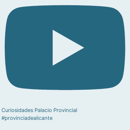
Curiosidades Palacio Provincial
#provinciadealicante