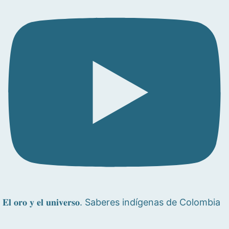
𝐄𝐥 𝐨𝐫𝐨 𝐲 𝐞𝐥 𝐮𝐧𝐢𝐯𝐞𝐫𝐬𝐨. Saberes indígenas de Colombia