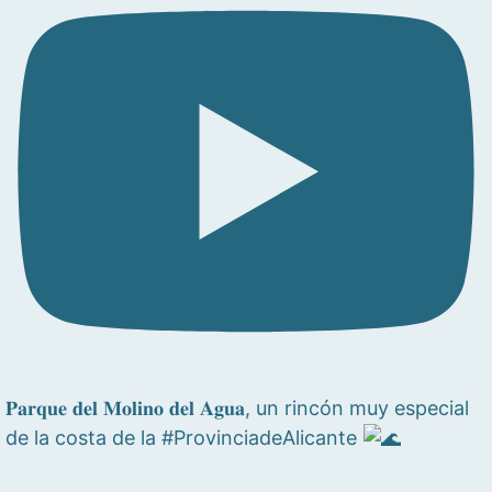
𝐏𝐚𝐫𝐪𝐮𝐞 𝐝𝐞𝐥 𝐌𝐨𝐥𝐢𝐧𝐨 𝐝𝐞𝐥 𝐀𝐠𝐮𝐚, un rincón muy especial
de la costa de la #ProvinciadeAlicante