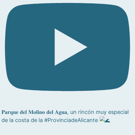
𝐏𝐚𝐫𝐪𝐮𝐞 𝐝𝐞𝐥 𝐌𝐨𝐥𝐢𝐧𝐨 𝐝𝐞𝐥 𝐀𝐠𝐮𝐚, un rincón muy especial
de la costa de la #ProvinciadeAlicante