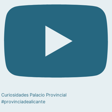
Curiosidades Palacio Provincial
#provinciadealicante