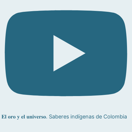
𝐄𝐥 𝐨𝐫𝐨 𝐲 𝐞𝐥 𝐮𝐧𝐢𝐯𝐞𝐫𝐬𝐨. Saberes indígenas de Colombia