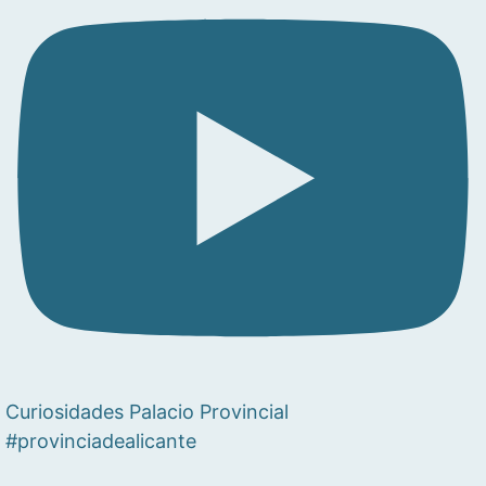
Curiosidades Palacio Provincial
#provinciadealicante