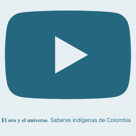
𝐄𝐥 𝐨𝐫𝐨 𝐲 𝐞𝐥 𝐮𝐧𝐢𝐯𝐞𝐫𝐬𝐨. Saberes indígenas de Colombia