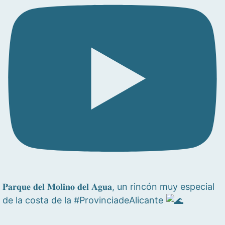
𝐏𝐚𝐫𝐪𝐮𝐞 𝐝𝐞𝐥 𝐌𝐨𝐥𝐢𝐧𝐨 𝐝𝐞𝐥 𝐀𝐠𝐮𝐚, un rincón muy especial
de la costa de la #ProvinciadeAlicante