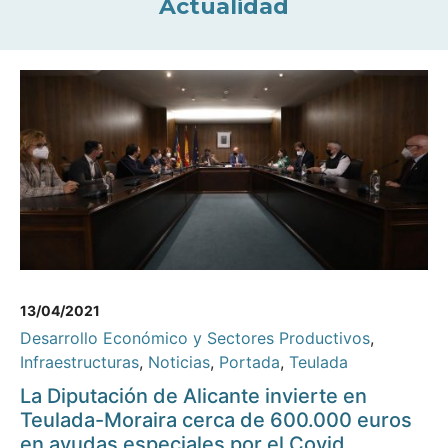
Actualidad
13/04/2021
Desarrollo Económico y Sectores Productivos
,
Infraestructuras
,
Noticias
,
Portada
,
Teulada
La Diputación de Alicante invierte en
Teulada-Moraira cerca de 600.000 euros
en ayudas especiales por el Covid