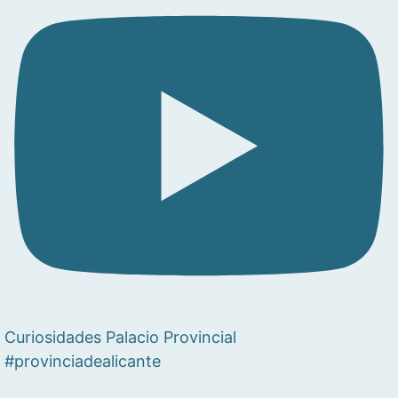
Curiosidades Palacio Provincial
#provinciadealicante