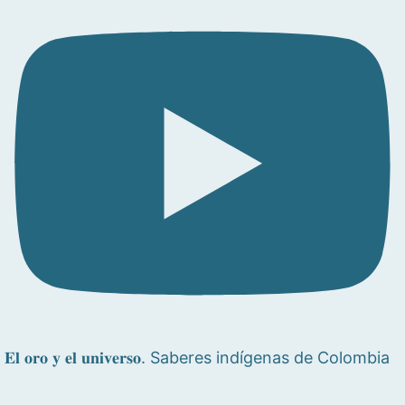
𝐄𝐥 𝐨𝐫𝐨 𝐲 𝐞𝐥 𝐮𝐧𝐢𝐯𝐞𝐫𝐬𝐨. Saberes indígenas de Colombia