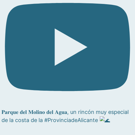
𝐏𝐚𝐫𝐪𝐮𝐞 𝐝𝐞𝐥 𝐌𝐨𝐥𝐢𝐧𝐨 𝐝𝐞𝐥 𝐀𝐠𝐮𝐚, un rincón muy especial
de la costa de la #ProvinciadeAlicante