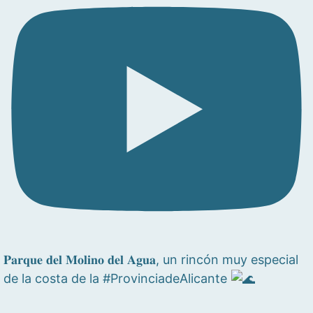
𝐏𝐚𝐫𝐪𝐮𝐞 𝐝𝐞𝐥 𝐌𝐨𝐥𝐢𝐧𝐨 𝐝𝐞𝐥 𝐀𝐠𝐮𝐚, un rincón muy especial
de la costa de la #ProvinciadeAlicante