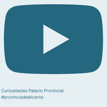
Curiosidades Palacio Provincial
#provinciadealicante