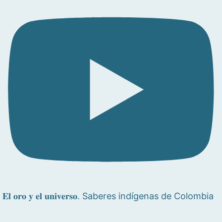
𝐄𝐥 𝐨𝐫𝐨 𝐲 𝐞𝐥 𝐮𝐧𝐢𝐯𝐞𝐫𝐬𝐨. Saberes indígenas de Colombia