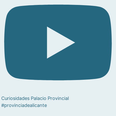
Curiosidades Palacio Provincial
#provinciadealicante