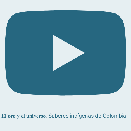
𝐄𝐥 𝐨𝐫𝐨 𝐲 𝐞𝐥 𝐮𝐧𝐢𝐯𝐞𝐫𝐬𝐨. Saberes indígenas de Colombia