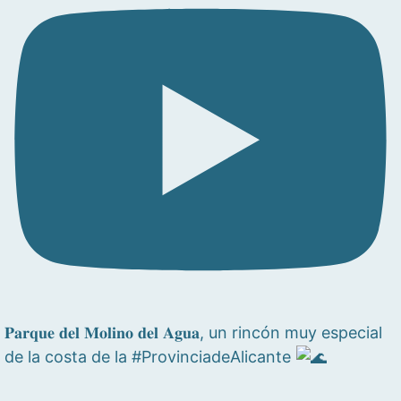
𝐏𝐚𝐫𝐪𝐮𝐞 𝐝𝐞𝐥 𝐌𝐨𝐥𝐢𝐧𝐨 𝐝𝐞𝐥 𝐀𝐠𝐮𝐚, un rincón muy especial
de la costa de la #ProvinciadeAlicante