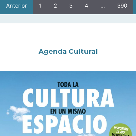
Anterior
1
2
3
4
…
390
Agenda Cultural