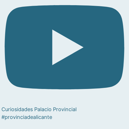
Curiosidades Palacio Provincial
#provinciadealicante