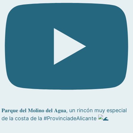
𝐏𝐚𝐫𝐪𝐮𝐞 𝐝𝐞𝐥 𝐌𝐨𝐥𝐢𝐧𝐨 𝐝𝐞𝐥 𝐀𝐠𝐮𝐚, un rincón muy especial
de la costa de la #ProvinciadeAlicante