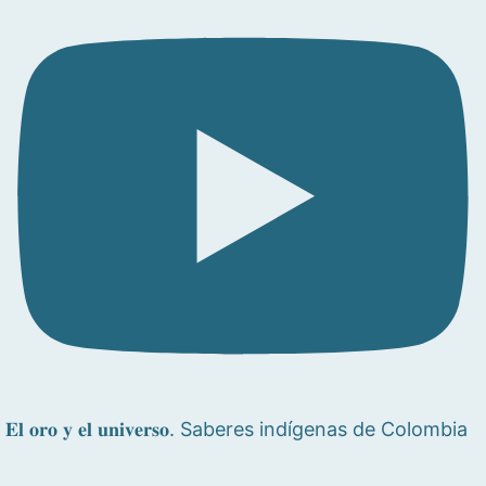
𝐄𝐥 𝐨𝐫𝐨 𝐲 𝐞𝐥 𝐮𝐧𝐢𝐯𝐞𝐫𝐬𝐨. Saberes indígenas de Colombia