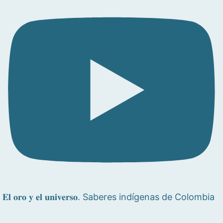
𝐄𝐥 𝐨𝐫𝐨 𝐲 𝐞𝐥 𝐮𝐧𝐢𝐯𝐞𝐫𝐬𝐨. Saberes indígenas de Colombia