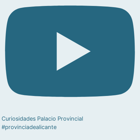
Curiosidades Palacio Provincial
#provinciadealicante