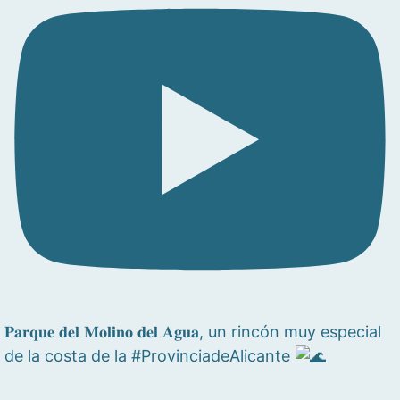
𝐏𝐚𝐫𝐪𝐮𝐞 𝐝𝐞𝐥 𝐌𝐨𝐥𝐢𝐧𝐨 𝐝𝐞𝐥 𝐀𝐠𝐮𝐚, un rincón muy especial
de la costa de la #ProvinciadeAlicante