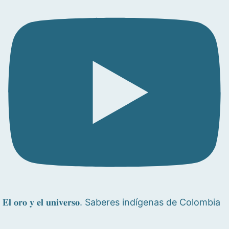
𝐄𝐥 𝐨𝐫𝐨 𝐲 𝐞𝐥 𝐮𝐧𝐢𝐯𝐞𝐫𝐬𝐨. Saberes indígenas de Colombia