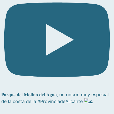
𝐏𝐚𝐫𝐪𝐮𝐞 𝐝𝐞𝐥 𝐌𝐨𝐥𝐢𝐧𝐨 𝐝𝐞𝐥 𝐀𝐠𝐮𝐚, un rincón muy especial
de la costa de la #ProvinciadeAlicante