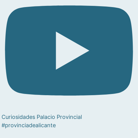
Curiosidades Palacio Provincial
#provinciadealicante