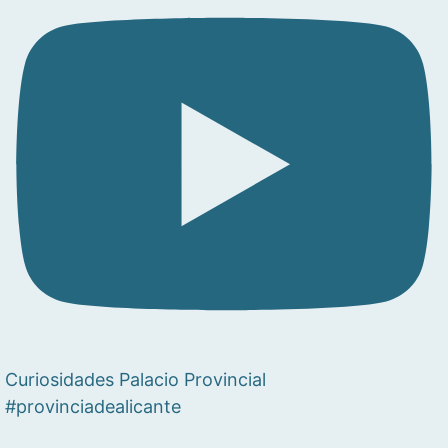
Curiosidades Palacio Provincial
#provinciadealicante