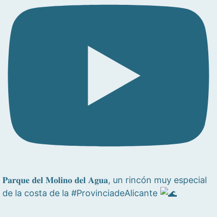
𝐏𝐚𝐫𝐪𝐮𝐞 𝐝𝐞𝐥 𝐌𝐨𝐥𝐢𝐧𝐨 𝐝𝐞𝐥 𝐀𝐠𝐮𝐚, un rincón muy especial
de la costa de la #ProvinciadeAlicante