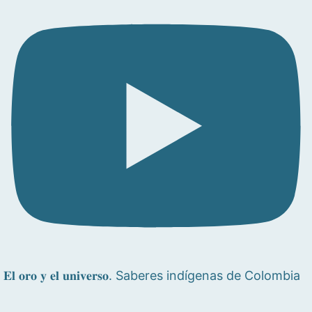
𝐄𝐥 𝐨𝐫𝐨 𝐲 𝐞𝐥 𝐮𝐧𝐢𝐯𝐞𝐫𝐬𝐨. Saberes indígenas de Colombia