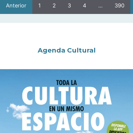
Anterior
1
2
3
4
…
390
Agenda Cultural