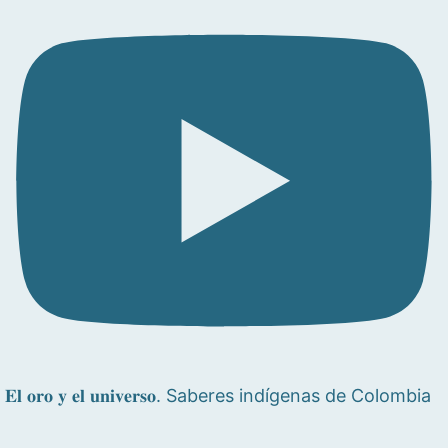
𝐄𝐥 𝐨𝐫𝐨 𝐲 𝐞𝐥 𝐮𝐧𝐢𝐯𝐞𝐫𝐬𝐨. Saberes indígenas de Colombia