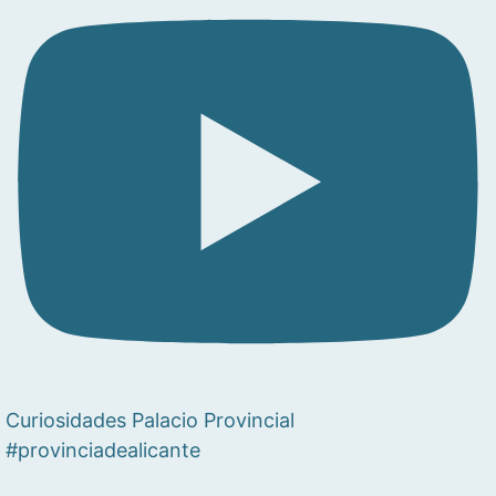
Curiosidades Palacio Provincial
#provinciadealicante