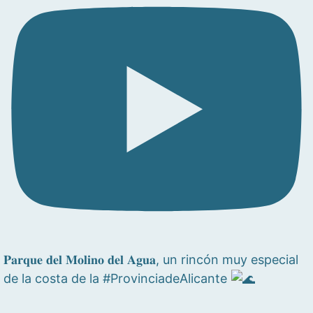
𝐏𝐚𝐫𝐪𝐮𝐞 𝐝𝐞𝐥 𝐌𝐨𝐥𝐢𝐧𝐨 𝐝𝐞𝐥 𝐀𝐠𝐮𝐚, un rincón muy especial
de la costa de la #ProvinciadeAlicante