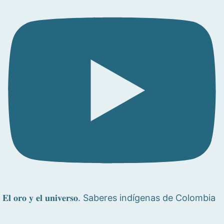
𝐄𝐥 𝐨𝐫𝐨 𝐲 𝐞𝐥 𝐮𝐧𝐢𝐯𝐞𝐫𝐬𝐨. Saberes indígenas de Colombia