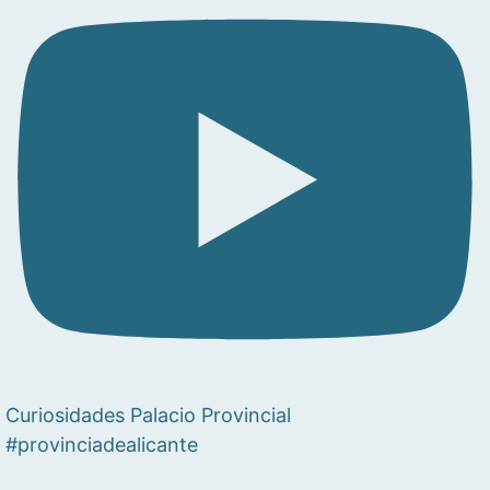
Curiosidades Palacio Provincial
#provinciadealicante