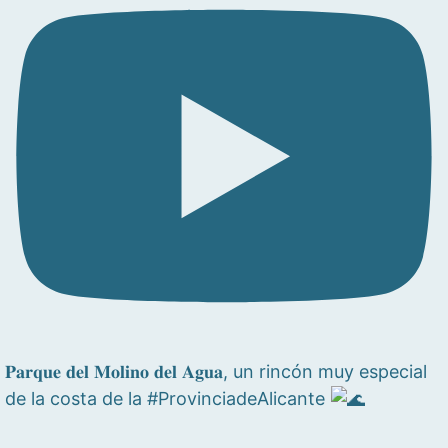
𝐏𝐚𝐫𝐪𝐮𝐞 𝐝𝐞𝐥 𝐌𝐨𝐥𝐢𝐧𝐨 𝐝𝐞𝐥 𝐀𝐠𝐮𝐚, un rincón muy especial
de la costa de la #ProvinciadeAlicante