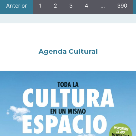
Anterior
1
2
3
4
…
390
Agenda Cultural