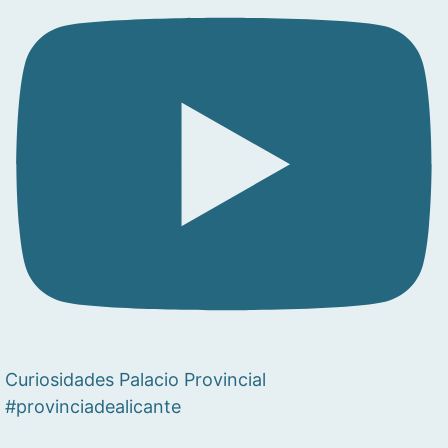
Curiosidades Palacio Provincial
#provinciadealicante