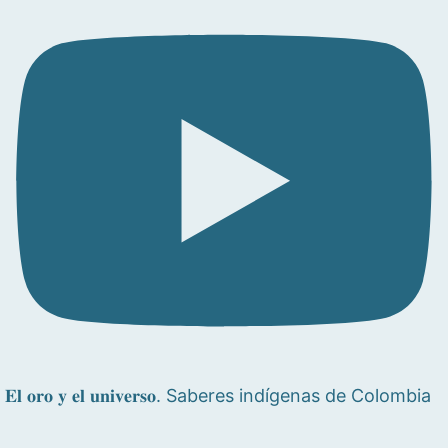
𝐄𝐥 𝐨𝐫𝐨 𝐲 𝐞𝐥 𝐮𝐧𝐢𝐯𝐞𝐫𝐬𝐨. Saberes indígenas de Colombia