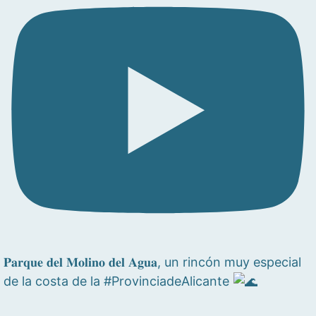
𝐏𝐚𝐫𝐪𝐮𝐞 𝐝𝐞𝐥 𝐌𝐨𝐥𝐢𝐧𝐨 𝐝𝐞𝐥 𝐀𝐠𝐮𝐚, un rincón muy especial
de la costa de la #ProvinciadeAlicante