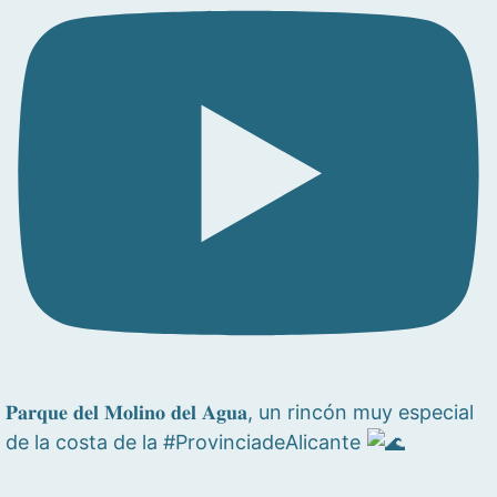
𝐏𝐚𝐫𝐪𝐮𝐞 𝐝𝐞𝐥 𝐌𝐨𝐥𝐢𝐧𝐨 𝐝𝐞𝐥 𝐀𝐠𝐮𝐚, un rincón muy especial
de la costa de la #ProvinciadeAlicante