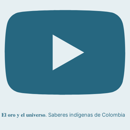
𝐄𝐥 𝐨𝐫𝐨 𝐲 𝐞𝐥 𝐮𝐧𝐢𝐯𝐞𝐫𝐬𝐨. Saberes indígenas de Colombia