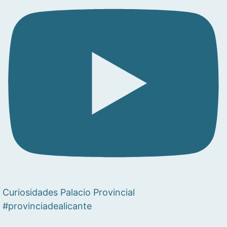
Curiosidades Palacio Provincial
#provinciadealicante