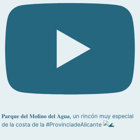
𝐏𝐚𝐫𝐪𝐮𝐞 𝐝𝐞𝐥 𝐌𝐨𝐥𝐢𝐧𝐨 𝐝𝐞𝐥 𝐀𝐠𝐮𝐚, un rincón muy especial
de la costa de la #ProvinciadeAlicante