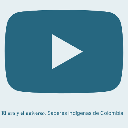
𝐄𝐥 𝐨𝐫𝐨 𝐲 𝐞𝐥 𝐮𝐧𝐢𝐯𝐞𝐫𝐬𝐨. Saberes indígenas de Colombia