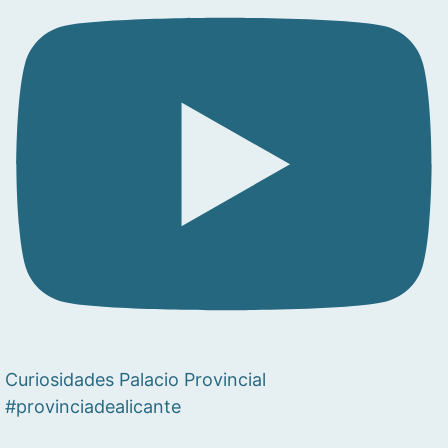
Curiosidades Palacio Provincial
#provinciadealicante