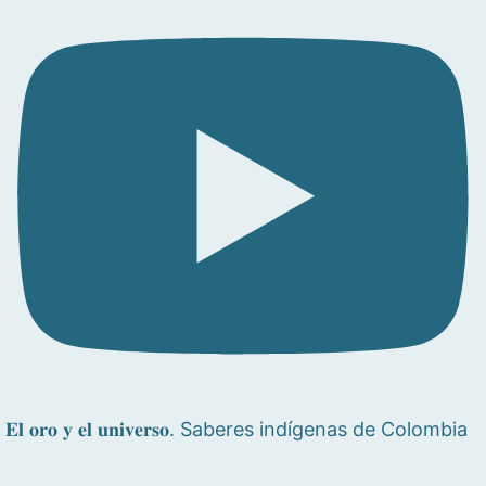
𝐄𝐥 𝐨𝐫𝐨 𝐲 𝐞𝐥 𝐮𝐧𝐢𝐯𝐞𝐫𝐬𝐨. Saberes indígenas de Colombia