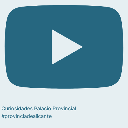
Curiosidades Palacio Provincial
#provinciadealicante