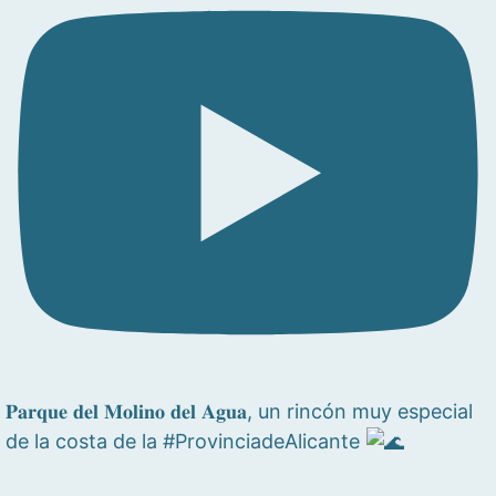
𝐏𝐚𝐫𝐪𝐮𝐞 𝐝𝐞𝐥 𝐌𝐨𝐥𝐢𝐧𝐨 𝐝𝐞𝐥 𝐀𝐠𝐮𝐚, un rincón muy especial
de la costa de la #ProvinciadeAlicante