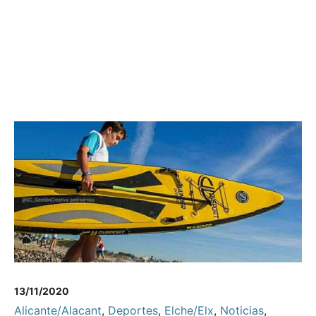
13/11/2020
Alicante/Alacant
,
Deportes
,
Elche/Elx
,
Noticias
,