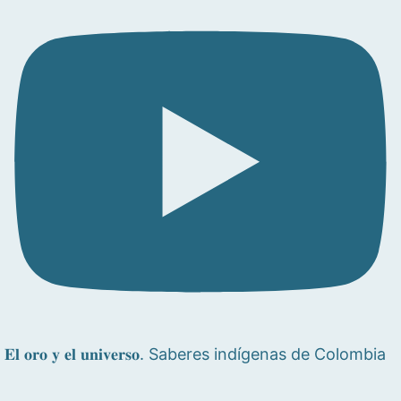
𝐄𝐥 𝐨𝐫𝐨 𝐲 𝐞𝐥 𝐮𝐧𝐢𝐯𝐞𝐫𝐬𝐨. Saberes indígenas de Colombia