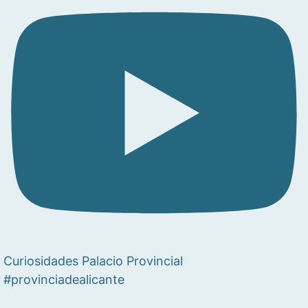
Curiosidades Palacio Provincial
#provinciadealicante