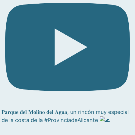
𝐏𝐚𝐫𝐪𝐮𝐞 𝐝𝐞𝐥 𝐌𝐨𝐥𝐢𝐧𝐨 𝐝𝐞𝐥 𝐀𝐠𝐮𝐚, un rincón muy especial
de la costa de la #ProvinciadeAlicante