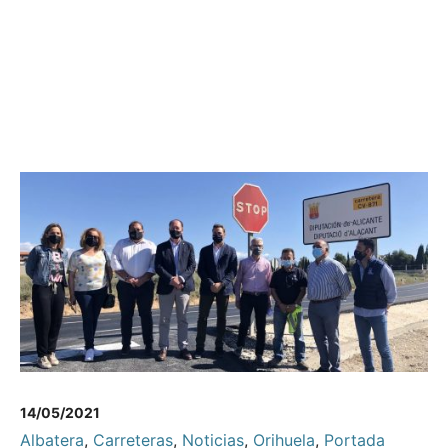
14/05/2021
Albatera
,
Carreteras
,
Noticias
,
Orihuela
,
Portada