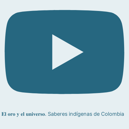
𝐄𝐥 𝐨𝐫𝐨 𝐲 𝐞𝐥 𝐮𝐧𝐢𝐯𝐞𝐫𝐬𝐨. Saberes indígenas de Colombia