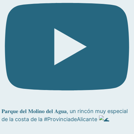
𝐏𝐚𝐫𝐪𝐮𝐞 𝐝𝐞𝐥 𝐌𝐨𝐥𝐢𝐧𝐨 𝐝𝐞𝐥 𝐀𝐠𝐮𝐚, un rincón muy especial
de la costa de la #ProvinciadeAlicante