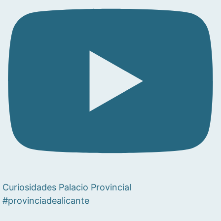
Curiosidades Palacio Provincial
#provinciadealicante