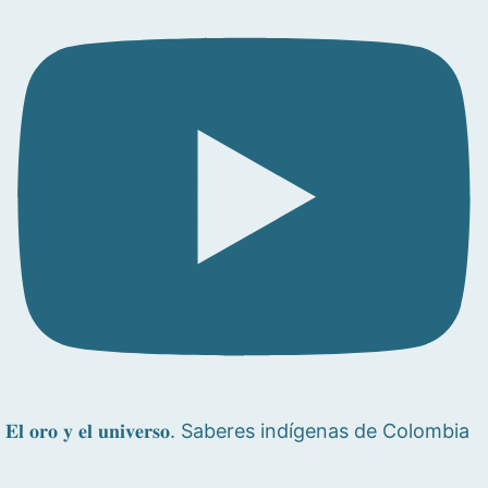
𝐄𝐥 𝐨𝐫𝐨 𝐲 𝐞𝐥 𝐮𝐧𝐢𝐯𝐞𝐫𝐬𝐨. Saberes indígenas de Colombia