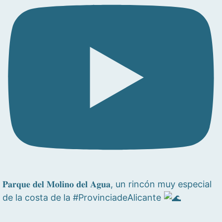
𝐏𝐚𝐫𝐪𝐮𝐞 𝐝𝐞𝐥 𝐌𝐨𝐥𝐢𝐧𝐨 𝐝𝐞𝐥 𝐀𝐠𝐮𝐚, un rincón muy especial
de la costa de la #ProvinciadeAlicante