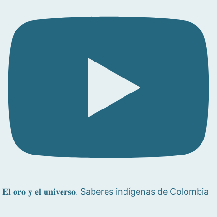
𝐄𝐥 𝐨𝐫𝐨 𝐲 𝐞𝐥 𝐮𝐧𝐢𝐯𝐞𝐫𝐬𝐨. Saberes indígenas de Colombia