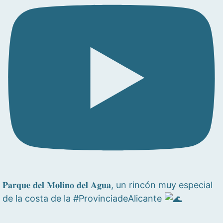
𝐏𝐚𝐫𝐪𝐮𝐞 𝐝𝐞𝐥 𝐌𝐨𝐥𝐢𝐧𝐨 𝐝𝐞𝐥 𝐀𝐠𝐮𝐚, un rincón muy especial
de la costa de la #ProvinciadeAlicante