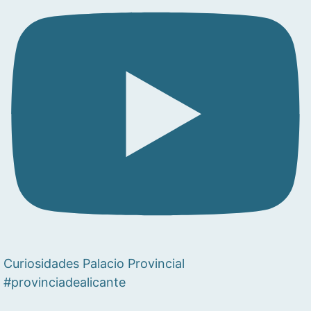
Curiosidades Palacio Provincial
#provinciadealicante