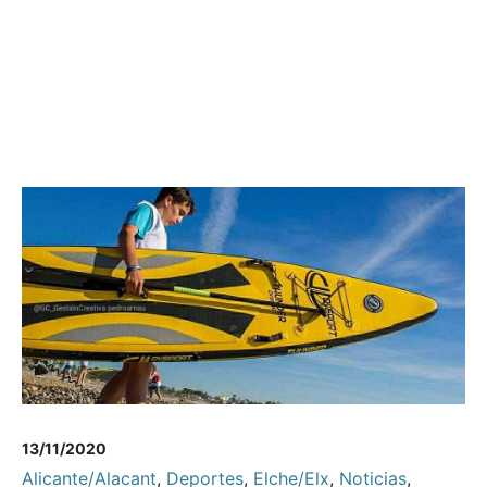
13/11/2020
Alicante/Alacant
,
Deportes
,
Elche/Elx
,
Noticias
,