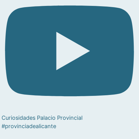
Curiosidades Palacio Provincial
#provinciadealicante