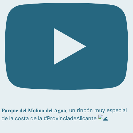
𝐏𝐚𝐫𝐪𝐮𝐞 𝐝𝐞𝐥 𝐌𝐨𝐥𝐢𝐧𝐨 𝐝𝐞𝐥 𝐀𝐠𝐮𝐚, un rincón muy especial
de la costa de la #ProvinciadeAlicante