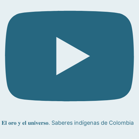
𝐄𝐥 𝐨𝐫𝐨 𝐲 𝐞𝐥 𝐮𝐧𝐢𝐯𝐞𝐫𝐬𝐨. Saberes indígenas de Colombia