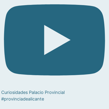
Curiosidades Palacio Provincial
#provinciadealicante