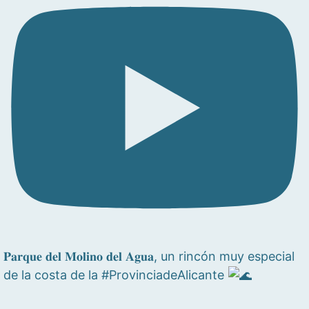
𝐏𝐚𝐫𝐪𝐮𝐞 𝐝𝐞𝐥 𝐌𝐨𝐥𝐢𝐧𝐨 𝐝𝐞𝐥 𝐀𝐠𝐮𝐚, un rincón muy especial
de la costa de la #ProvinciadeAlicante