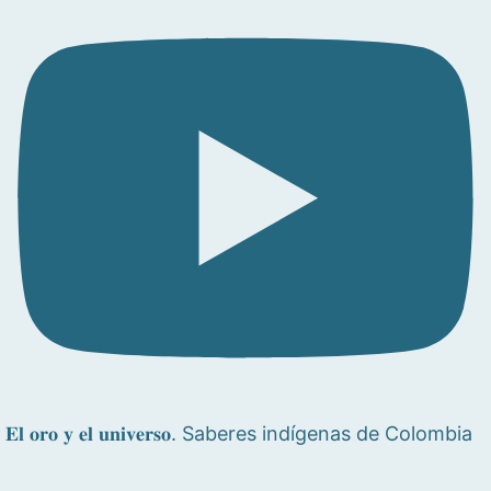
𝐄𝐥 𝐨𝐫𝐨 𝐲 𝐞𝐥 𝐮𝐧𝐢𝐯𝐞𝐫𝐬𝐨. Saberes indígenas de Colombia