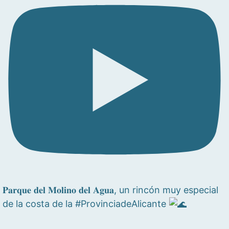
𝐏𝐚𝐫𝐪𝐮𝐞 𝐝𝐞𝐥 𝐌𝐨𝐥𝐢𝐧𝐨 𝐝𝐞𝐥 𝐀𝐠𝐮𝐚, un rincón muy especial
de la costa de la #ProvinciadeAlicante