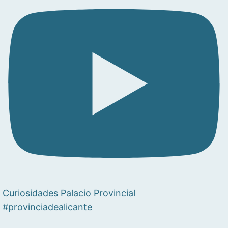
Curiosidades Palacio Provincial
#provinciadealicante