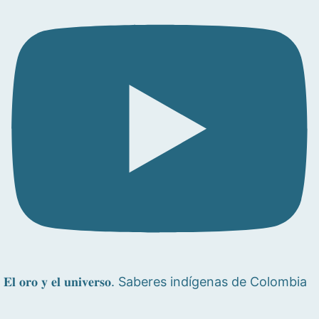
𝐄𝐥 𝐨𝐫𝐨 𝐲 𝐞𝐥 𝐮𝐧𝐢𝐯𝐞𝐫𝐬𝐨. Saberes indígenas de Colombia