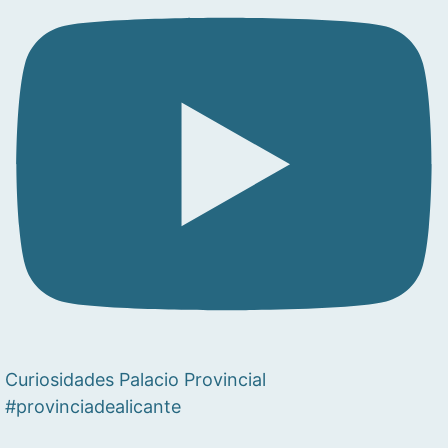
Curiosidades Palacio Provincial
#provinciadealicante