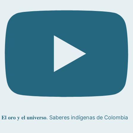
𝐄𝐥 𝐨𝐫𝐨 𝐲 𝐞𝐥 𝐮𝐧𝐢𝐯𝐞𝐫𝐬𝐨. Saberes indígenas de Colombia