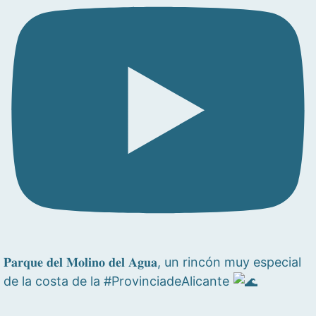
𝐏𝐚𝐫𝐪𝐮𝐞 𝐝𝐞𝐥 𝐌𝐨𝐥𝐢𝐧𝐨 𝐝𝐞𝐥 𝐀𝐠𝐮𝐚, un rincón muy especial
de la costa de la #ProvinciadeAlicante