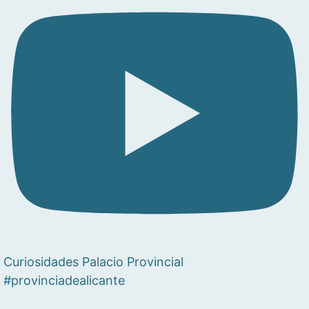
Curiosidades Palacio Provincial
#provinciadealicante