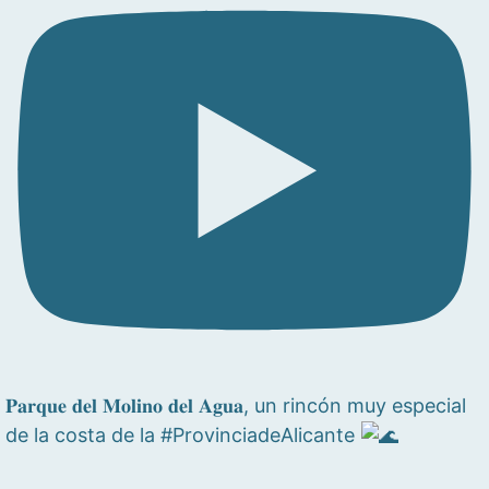
𝐏𝐚𝐫𝐪𝐮𝐞 𝐝𝐞𝐥 𝐌𝐨𝐥𝐢𝐧𝐨 𝐝𝐞𝐥 𝐀𝐠𝐮𝐚, un rincón muy especial
de la costa de la #ProvinciadeAlicante