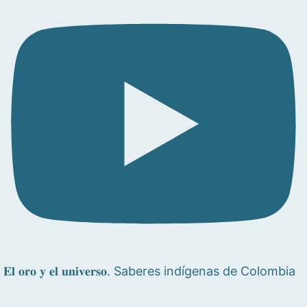
𝐄𝐥 𝐨𝐫𝐨 𝐲 𝐞𝐥 𝐮𝐧𝐢𝐯𝐞𝐫𝐬𝐨. Saberes indígenas de Colombia