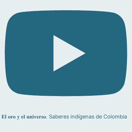
𝐄𝐥 𝐨𝐫𝐨 𝐲 𝐞𝐥 𝐮𝐧𝐢𝐯𝐞𝐫𝐬𝐨. Saberes indígenas de Colombia