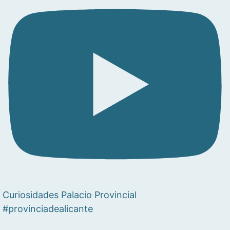
Curiosidades Palacio Provincial
#provinciadealicante