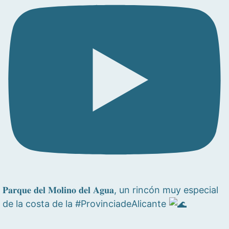
𝐏𝐚𝐫𝐪𝐮𝐞 𝐝𝐞𝐥 𝐌𝐨𝐥𝐢𝐧𝐨 𝐝𝐞𝐥 𝐀𝐠𝐮𝐚, un rincón muy especial
de la costa de la #ProvinciadeAlicante