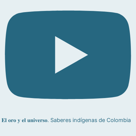
𝐄𝐥 𝐨𝐫𝐨 𝐲 𝐞𝐥 𝐮𝐧𝐢𝐯𝐞𝐫𝐬𝐨. Saberes indígenas de Colombia