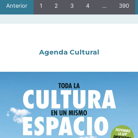
Anterior
1
2
3
4
…
390
Agenda Cultural