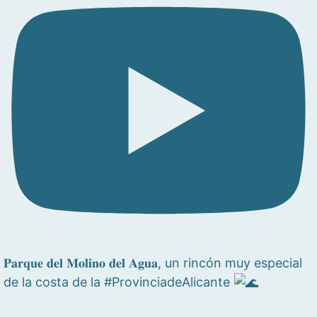
𝐏𝐚𝐫𝐪𝐮𝐞 𝐝𝐞𝐥 𝐌𝐨𝐥𝐢𝐧𝐨 𝐝𝐞𝐥 𝐀𝐠𝐮𝐚, un rincón muy especial
de la costa de la #ProvinciadeAlicante