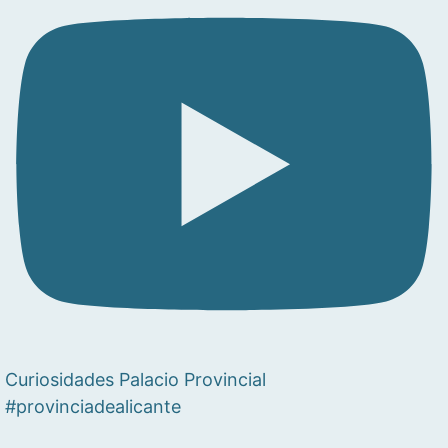
Curiosidades Palacio Provincial
#provinciadealicante