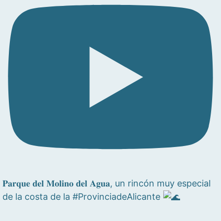
𝐏𝐚𝐫𝐪𝐮𝐞 𝐝𝐞𝐥 𝐌𝐨𝐥𝐢𝐧𝐨 𝐝𝐞𝐥 𝐀𝐠𝐮𝐚, un rincón muy especial
de la costa de la #ProvinciadeAlicante