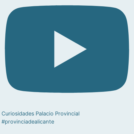
Curiosidades Palacio Provincial
#provinciadealicante