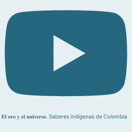
𝐄𝐥 𝐨𝐫𝐨 𝐲 𝐞𝐥 𝐮𝐧𝐢𝐯𝐞𝐫𝐬𝐨. Saberes indígenas de Colombia