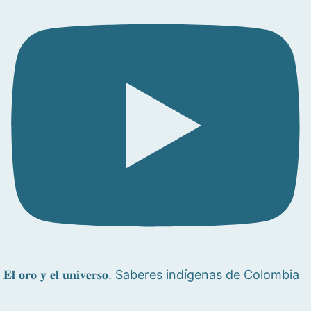
𝐄𝐥 𝐨𝐫𝐨 𝐲 𝐞𝐥 𝐮𝐧𝐢𝐯𝐞𝐫𝐬𝐨. Saberes indígenas de Colombia