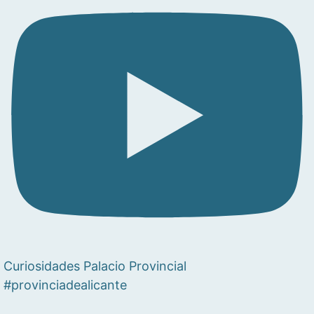
Curiosidades Palacio Provincial
#provinciadealicante