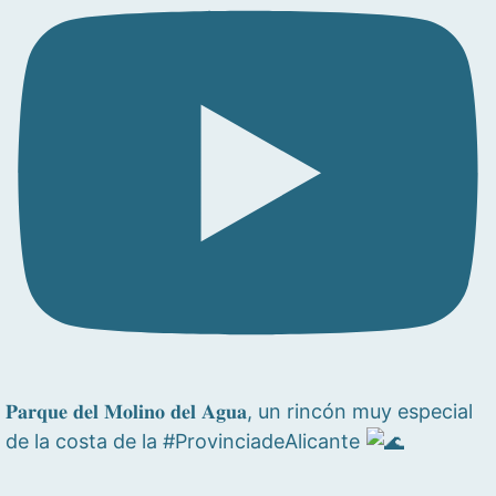
𝐏𝐚𝐫𝐪𝐮𝐞 𝐝𝐞𝐥 𝐌𝐨𝐥𝐢𝐧𝐨 𝐝𝐞𝐥 𝐀𝐠𝐮𝐚, un rincón muy especial
de la costa de la #ProvinciadeAlicante