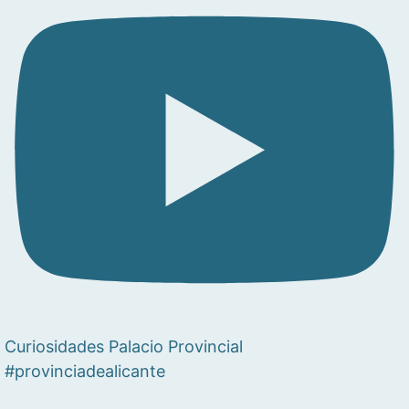
Curiosidades Palacio Provincial
#provinciadealicante