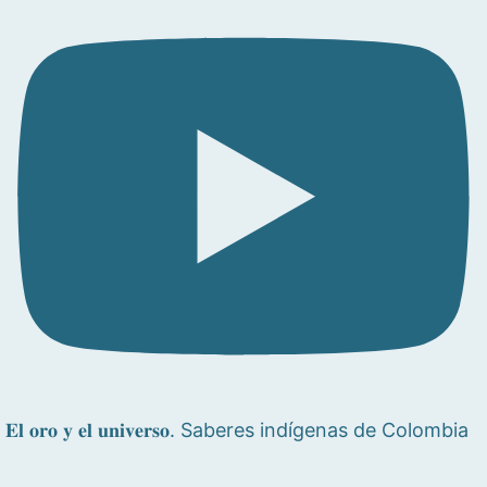
𝐄𝐥 𝐨𝐫𝐨 𝐲 𝐞𝐥 𝐮𝐧𝐢𝐯𝐞𝐫𝐬𝐨. Saberes indígenas de Colombia