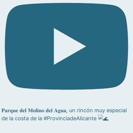
𝐏𝐚𝐫𝐪𝐮𝐞 𝐝𝐞𝐥 𝐌𝐨𝐥𝐢𝐧𝐨 𝐝𝐞𝐥 𝐀𝐠𝐮𝐚, un rincón muy especial
de la costa de la #ProvinciadeAlicante