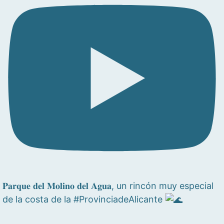
𝐏𝐚𝐫𝐪𝐮𝐞 𝐝𝐞𝐥 𝐌𝐨𝐥𝐢𝐧𝐨 𝐝𝐞𝐥 𝐀𝐠𝐮𝐚, un rincón muy especial
de la costa de la #ProvinciadeAlicante