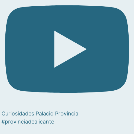
Curiosidades Palacio Provincial
#provinciadealicante