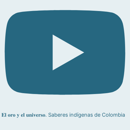
𝐄𝐥 𝐨𝐫𝐨 𝐲 𝐞𝐥 𝐮𝐧𝐢𝐯𝐞𝐫𝐬𝐨. Saberes indígenas de Colombia