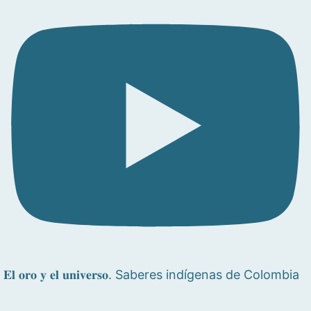
𝐄𝐥 𝐨𝐫𝐨 𝐲 𝐞𝐥 𝐮𝐧𝐢𝐯𝐞𝐫𝐬𝐨. Saberes indígenas de Colombia