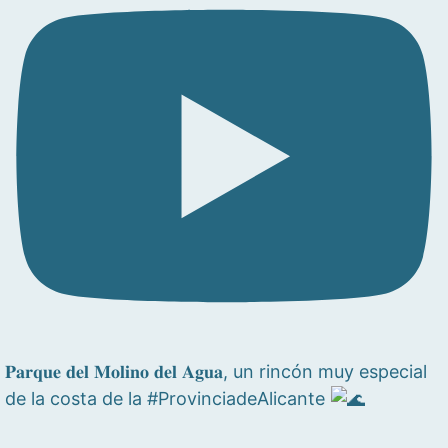
𝐏𝐚𝐫𝐪𝐮𝐞 𝐝𝐞𝐥 𝐌𝐨𝐥𝐢𝐧𝐨 𝐝𝐞𝐥 𝐀𝐠𝐮𝐚, un rincón muy especial
de la costa de la #ProvinciadeAlicante