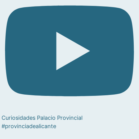
Curiosidades Palacio Provincial
#provinciadealicante