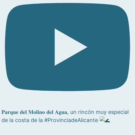
𝐏𝐚𝐫𝐪𝐮𝐞 𝐝𝐞𝐥 𝐌𝐨𝐥𝐢𝐧𝐨 𝐝𝐞𝐥 𝐀𝐠𝐮𝐚, un rincón muy especial
de la costa de la #ProvinciadeAlicante