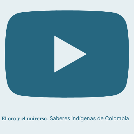
𝐄𝐥 𝐨𝐫𝐨 𝐲 𝐞𝐥 𝐮𝐧𝐢𝐯𝐞𝐫𝐬𝐨. Saberes indígenas de Colombia