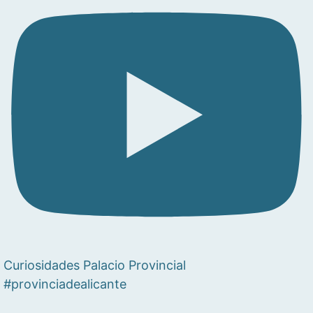
Curiosidades Palacio Provincial
#provinciadealicante