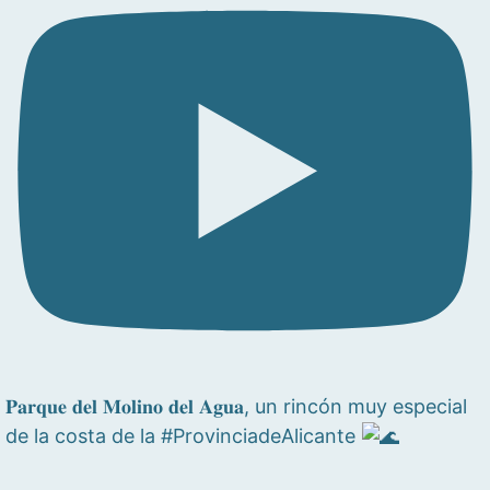
𝐏𝐚𝐫𝐪𝐮𝐞 𝐝𝐞𝐥 𝐌𝐨𝐥𝐢𝐧𝐨 𝐝𝐞𝐥 𝐀𝐠𝐮𝐚, un rincón muy especial
de la costa de la #ProvinciadeAlicante