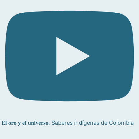
𝐄𝐥 𝐨𝐫𝐨 𝐲 𝐞𝐥 𝐮𝐧𝐢𝐯𝐞𝐫𝐬𝐨. Saberes indígenas de Colombia