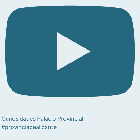
Curiosidades Palacio Provincial
#provinciadealicante