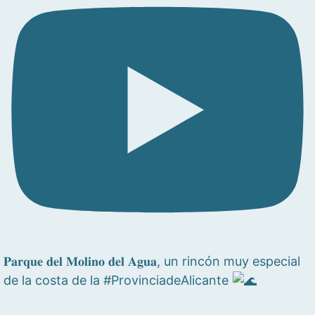
𝐏𝐚𝐫𝐪𝐮𝐞 𝐝𝐞𝐥 𝐌𝐨𝐥𝐢𝐧𝐨 𝐝𝐞𝐥 𝐀𝐠𝐮𝐚, un rincón muy especial
de la costa de la #ProvinciadeAlicante