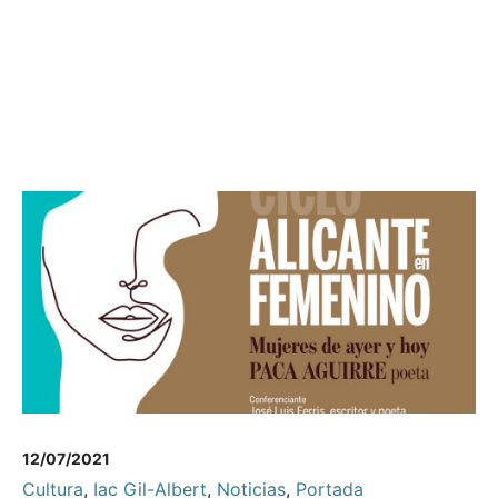
12/07/2021
Cultura
,
Iac Gil-Albert
,
Noticias
,
Portada