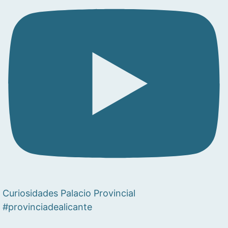
Curiosidades Palacio Provincial
#provinciadealicante