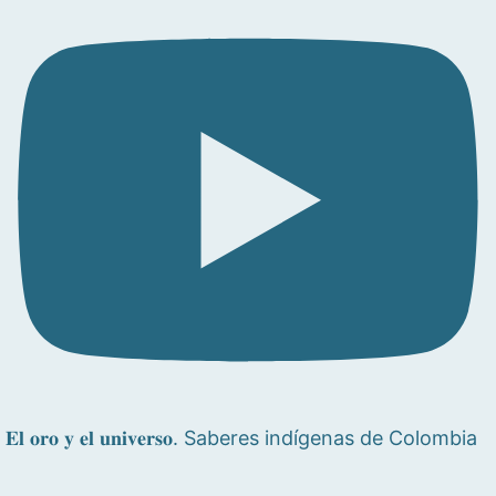
𝐄𝐥 𝐨𝐫𝐨 𝐲 𝐞𝐥 𝐮𝐧𝐢𝐯𝐞𝐫𝐬𝐨. Saberes indígenas de Colombia