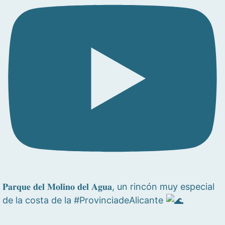
𝐏𝐚𝐫𝐪𝐮𝐞 𝐝𝐞𝐥 𝐌𝐨𝐥𝐢𝐧𝐨 𝐝𝐞𝐥 𝐀𝐠𝐮𝐚, un rincón muy especial
de la costa de la #ProvinciadeAlicante