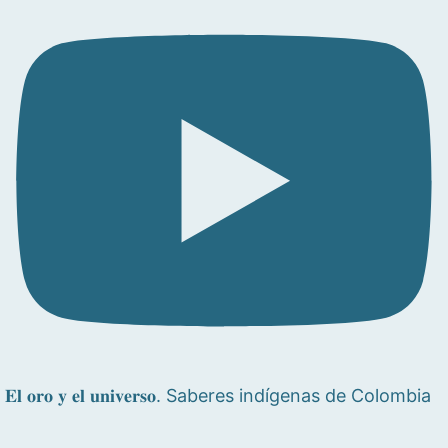
𝐄𝐥 𝐨𝐫𝐨 𝐲 𝐞𝐥 𝐮𝐧𝐢𝐯𝐞𝐫𝐬𝐨. Saberes indígenas de Colombia