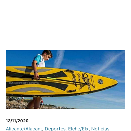
13/11/2020
Alicante/Alacant
,
Deportes
,
Elche/Elx
,
Noticias
,