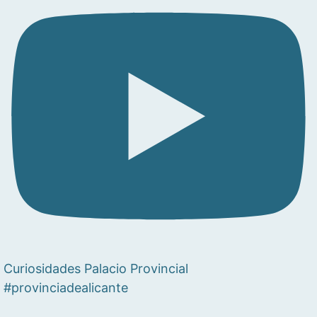
Curiosidades Palacio Provincial
#provinciadealicante