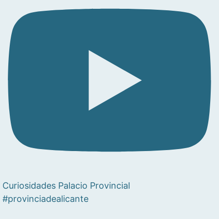
Curiosidades Palacio Provincial
#provinciadealicante