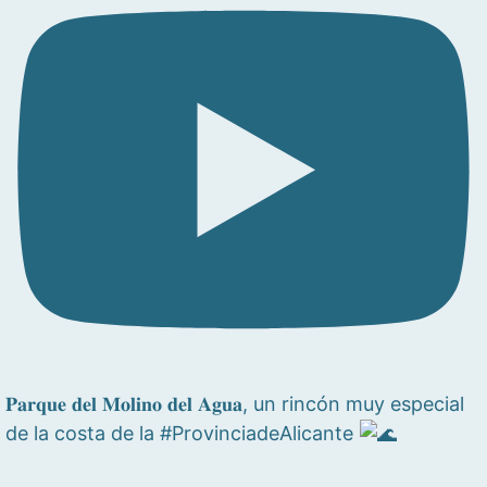
𝐏𝐚𝐫𝐪𝐮𝐞 𝐝𝐞𝐥 𝐌𝐨𝐥𝐢𝐧𝐨 𝐝𝐞𝐥 𝐀𝐠𝐮𝐚, un rincón muy especial
de la costa de la #ProvinciadeAlicante