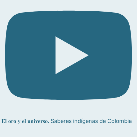
𝐄𝐥 𝐨𝐫𝐨 𝐲 𝐞𝐥 𝐮𝐧𝐢𝐯𝐞𝐫𝐬𝐨. Saberes indígenas de Colombia